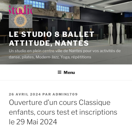
Aller
au
contenu
principal
LE STUDIO 8 BALLET
ATTITUDE, NANTES
Un studio en plein centre ville de Nantes pour vos activités de
danse, pilates, Modern-Jazz, Yoga, répétitions
Menu
PUBLIÉ
26 AVRIL 2024
PAR
ADMIN1709
LE
Ouverture d’un cours Classique
enfants, cours test et inscriptions
le 29 Mai 2024