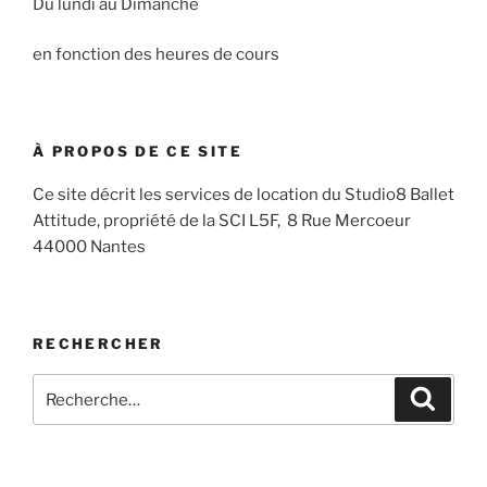
Du lundi au Dimanche
en fonction des heures de cours
À PROPOS DE CE SITE
Ce site décrit les services de location du Studio8 Ballet
Attitude, propriété de la SCI L5F, 8 Rue Mercoeur
44000 Nantes
RECHERCHER
Recherche
Recher
pour
: