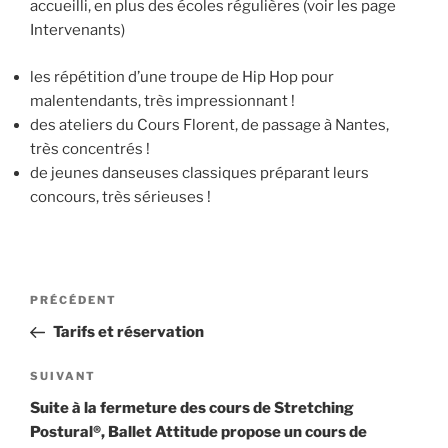
accueilli, en plus des écoles régulières (voir les page
Intervenants)
les répétition d’une troupe de Hip Hop pour
malentendants, très impressionnant !
des ateliers du Cours Florent, de passage à Nantes,
très concentrés !
de jeunes danseuses classiques préparant leurs
concours, très sérieuses !
Navigation
Article
PRÉCÉDENT
de
précédent
Tarifs et réservation
l’article
Article
SUIVANT
suivant
Suite à la fermeture des cours de Stretching
Postural®, Ballet Attitude propose un cours de