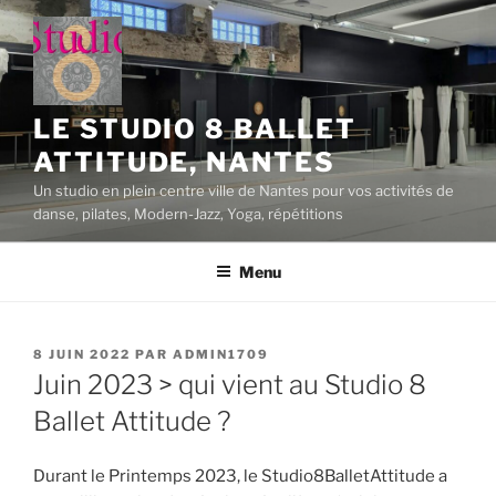
Aller
au
contenu
principal
LE STUDIO 8 BALLET
ATTITUDE, NANTES
Un studio en plein centre ville de Nantes pour vos activités de
danse, pilates, Modern-Jazz, Yoga, répétitions
Menu
PUBLIÉ
8 JUIN 2022
PAR
ADMIN1709
LE
Juin 2023 > qui vient au Studio 8
Ballet Attitude ?
Durant le Printemps 2023, le Studio8BalletAttitude a